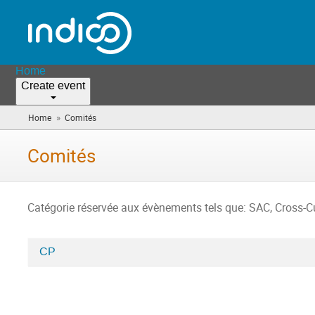
Home
Create event
»
Home
Comités
(you
are
here)
Comités
Catégorie réservée aux évènements tels que: SAC, Cross-Cu
CP
Categories
in
Comités