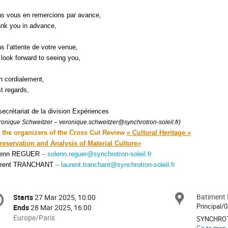
s vous en remercions par avance,
nk you in advance,
s l’attente de votre venue,
look forward to seeing you,
n cordialement,
t regards,
secrétariat de la division Expériences
ronique Schweitzer – veronique.schweitzer@synchrotron-soleil.fr)
 the organizers of the Cross Cut Review
«
Cultural Heritage
»
eservation and Analysis of Material Culture
»
lenn REGUER
–
solenn.reguer@synchrotron-soleil.fr
urent TRANCHANT
–
laurent.tranchant@synchrotron-soleil.fr
onference
Batiment 
Locat
Starts
27 Mar 2025, 10:00
Date/Time
formation
Principal/0
Ends
28 Mar 2025, 16:00
All
Europe/Paris
SYNCHROT
times
Go to map