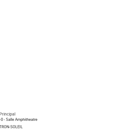
Principal
ion
-0 - Salle Amphitheatre
RON-SOLEIL