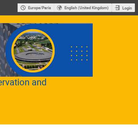
Europe/Paris
English (United Kingdom)
Login
ervation and