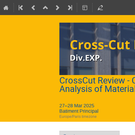
CrossCut Review - C
Analysis of Materia
27–28 Mar 2025
Batiment Principal
Europe/Paris timezone
Event