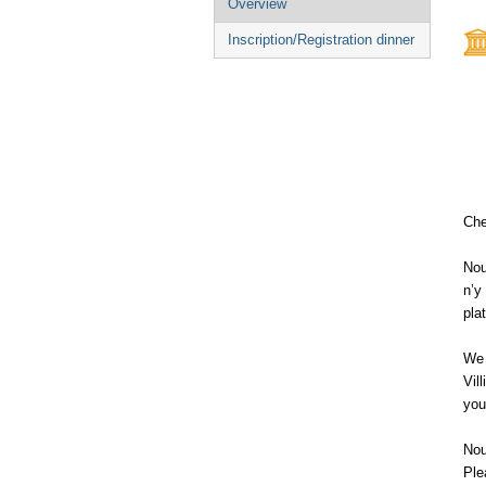
Overview
menu
Inscription/Registration dinner
Che
Nou
n’y
pla
We 
Vil
you
Nou
Ple