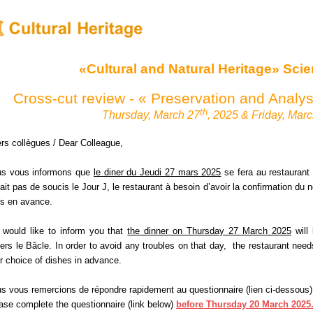
«Cultural and Natural Heritage» Scien
Cross-cut review - « Preservation and Analys
th
Thursday, March 27
, 2025 & Friday, Mar
rs collègues / Dear Colleague,
s vous informons que
le diner du Jeudi 27 mars 2025
se fera au restaurant l
 ait pas de soucis le Jour J, le restaurant à besoin d’avoir la confirmation du
ts en avance.
would like to inform you that
the dinner on Thursday 27 March 2025
will 
liers le Bâcle.
In order to avoid any troubles on that day,
the restaurant need
r choice of dishes in advance.
s vous remercions de répondre rapidement au questionnaire (lien ci-dessous)
ase complete the questionnaire (link below)
before Thursday 20 March 2025